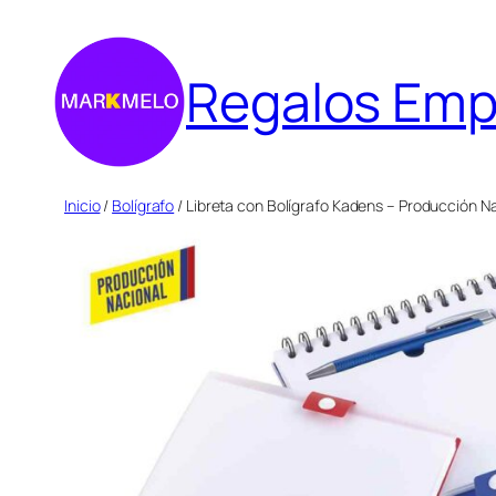
Saltar
al
Regalos Emp
contenido
Inicio
/
Bolígrafo
/ Libreta con Bolígrafo Kadens – Producción N