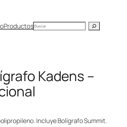
Buscar
io
Productos
lígrafo Kadens –
cional
polipropileno. Incluye Bolígrafo Summit.