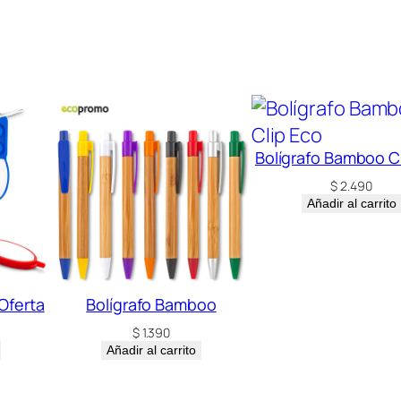
d
u
c
c
i
ó
Bolígrafo Bamboo C
n
$
2.490
N
Añadir al carrito
a
c
i
o
 Oferta
Bolígrafo Bamboo
n
$
1.390
Añadir al carrito
a
l