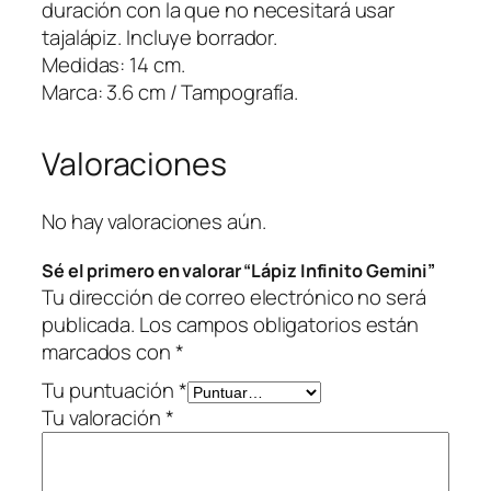
t
duración con la que no necesitará usar
o
tajalápiz. Incluye borrador.
G
Medidas: 14 cm.
e
Marca: 3.6 cm / Tampografía.
m
i
Valoraciones
n
i
c
No hay valoraciones aún.
a
Sé el primero en valorar “Lápiz Infinito Gemini”
n
Tu dirección de correo electrónico no será
t
publicada.
Los campos obligatorios están
i
marcados con
*
d
a
Tu puntuación
*
d
Tu valoración
*