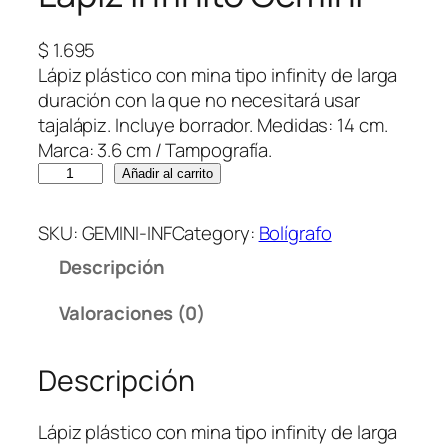
$
1.695
Lápiz plástico con mina tipo infinity de larga
duración con la que no necesitará usar
tajalápiz. Incluye borrador. Medidas: 14 cm.
Marca: 3.6 cm / Tampografía.
L
Añadir al carrito
á
p
SKU:
GEMINI-INF
Category:
Bolígrafo
i
Descripción
z
I
Valoraciones (0)
n
f
Descripción
i
n
i
Lápiz plástico con mina tipo infinity de larga