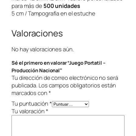
c
para más de
500 unidades
c
5 cm / Tampografía en el estuche
i
ó
Valoraciones
n
N
a
No hay valoraciones aún.
c
Sé el primero en valorar “Juego Portatil –
i
Producción Nacional”
o
Tu dirección de correo electrónico no será
n
publicada.
Los campos obligatorios están
a
marcados con
*
l
c
Tu puntuación
*
a
Tu valoración
*
n
t
i