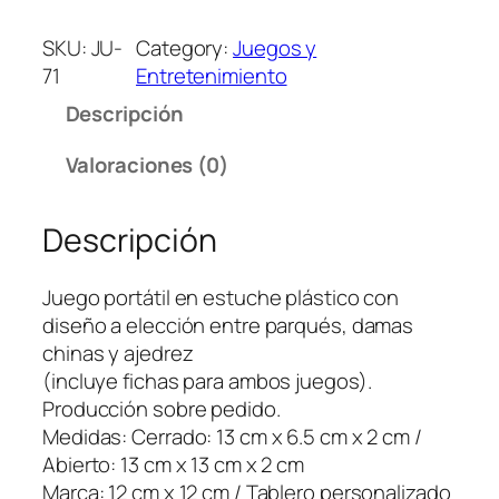
u
e
SKU:
JU-
Category:
Juegos y
g
71
Entretenimiento
o
Descripción
P
o
Valoraciones (0)
r
t
Descripción
a
t
i
Juego portátil en estuche plástico con
l
diseño a elección entre parqués, damas
–
chinas y ajedrez
P
(incluye fichas para ambos juegos).
r
Producción sobre pedido.
o
Medidas: Cerrado: 13 cm x 6.5 cm x 2 cm /
d
Abierto: 13 cm x 13 cm x 2 cm
u
Marca: 12 cm x 12 cm / Tablero personalizado