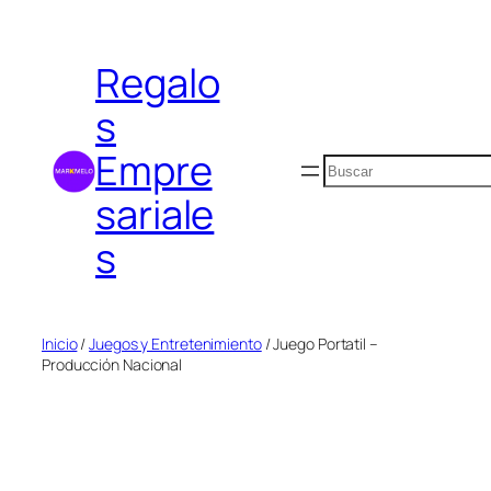
Saltar
al
Regalo
contenido
s
Empre
Buscar
sariale
s
Inicio
/
Juegos y Entretenimiento
/ Juego Portatil –
Producción Nacional