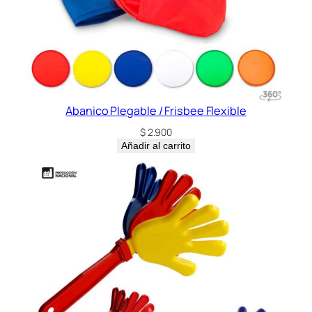
a
d
Abanico Plegable / Frisbee Flexible
$
2.900
Añadir al carrito