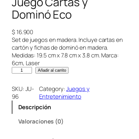
Juego Cartas y
Dominó Eco
$
16.900
Set de juegos en madera. Incluye cartas en
cartón y fichas de dominó en madera.
Medidas: 19.5 cm x 7.8 cm x 3.8 cm. Marca:
6cm, Laser
J
Añadir al carrito
u
e
SKU:
JU-
Category:
Juegos y
g
96
Entretenimiento
o
Descripción
C
a
Valoraciones (0)
r
t