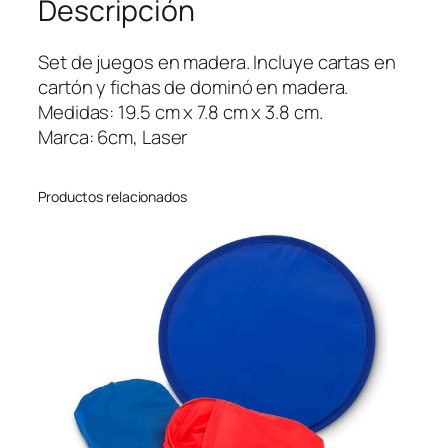
Descripción
a
s
y
Set de juegos en madera. Incluye cartas en
D
cartón y fichas de dominó en madera.
o
Medidas: 19.5 cm x 7.8 cm x 3.8 cm.
m
Marca: 6cm, Laser
i
n
Productos relacionados
ó
E
c
o
c
a
n
t
i
d