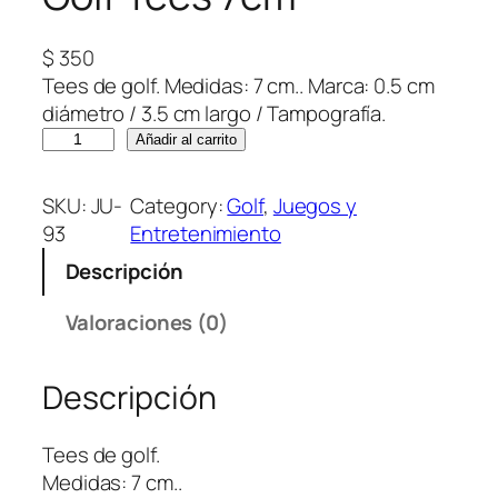
$
350
Tees de golf. Medidas: 7 cm.. Marca: 0.5 cm
diámetro / 3.5 cm largo / Tampografía.
G
Añadir al carrito
o
l
SKU:
JU-
Category:
Golf
, 
Juegos y
f
93
Entretenimiento
T
Descripción
e
e
Valoraciones (0)
s
7
Descripción
c
m
c
Tees de golf.
a
Medidas: 7 cm..