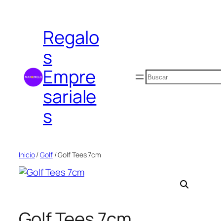
Saltar
al
Regalo
contenido
s
Empre
Buscar
sariale
s
Inicio
/
Golf
/ Golf Tees 7cm
Golf Tees 7cm