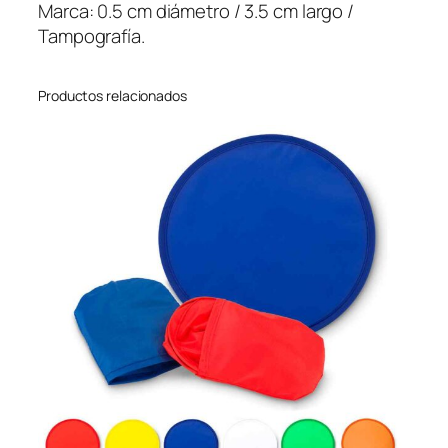
n
Marca: 0.5 cm diámetro / 3.5 cm largo /
t
Tampografía.
i
d
Productos relacionados
a
d