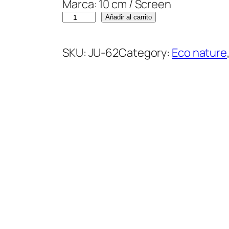
Marca: 10 cm / Screen
F
Añadir al carrito
r
i
SKU:
JU-62
Category:
Eco nature
s
b
e
e
E
n
j
o
y
–
P