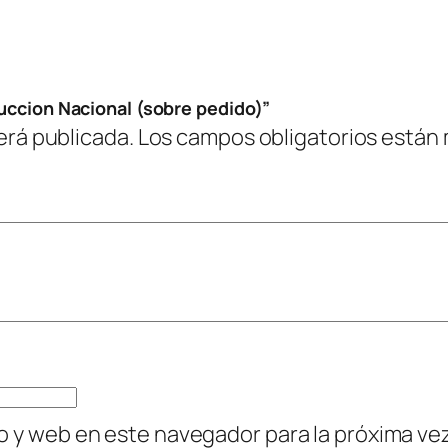
a
l
(
s
duccion Nacional (sobre pedido)”
o
erá publicada.
Los campos obligatorios están
b
r
e
p
e
d
i
d
o
)
o y web en este navegador para la próxima v