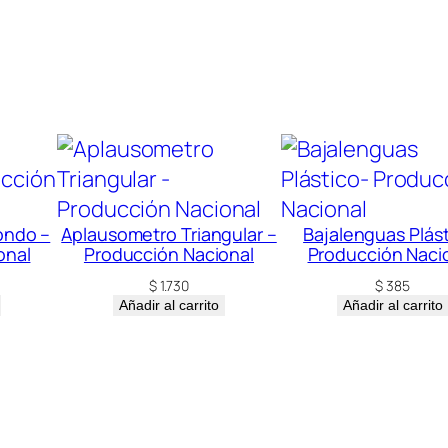
c
a
n
t
i
d
a
d
ondo –
Aplausometro Triangular –
Bajalenguas Plást
onal
Producción Nacional
Producción Naci
$
1.730
$
385
Añadir al carrito
Añadir al carrito