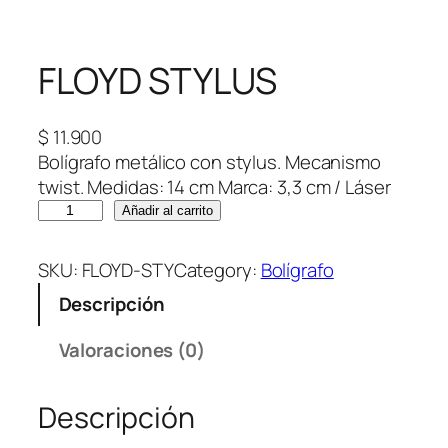
FLOYD STYLUS
$
11.900
Bolígrafo metálico con stylus. Mecanismo
twist. Medidas: 14 cm Marca: 3,3 cm / Láser
F
Añadir al carrito
L
O
SKU:
FLOYD-STY
Category:
Bolígrafo
Y
Descripción
D
S
Valoraciones (0)
T
Y
Descripción
L
U