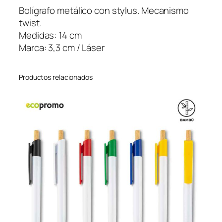
S
Bolígrafo metálico con stylus. Mecanismo
c
twist.
a
Medidas: 14 cm
n
Marca: 3,3 cm / Láser
t
i
Productos relacionados
d
a
d