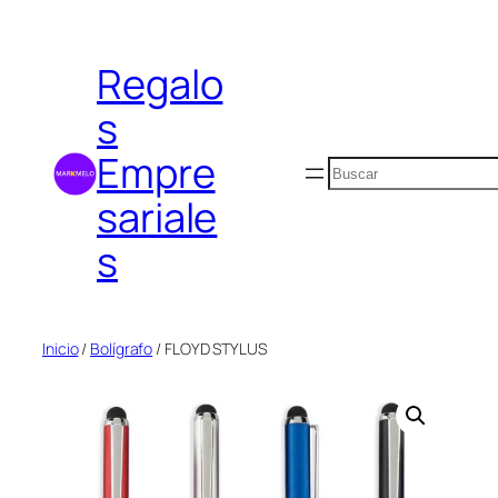
Saltar
al
Regalo
contenido
s
Empre
Buscar
sariale
s
Inicio
/
Bolígrafo
/ FLOYD STYLUS