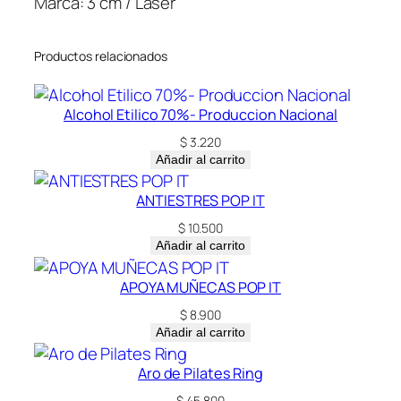
Marca: 3 cm / Láser
n
t
Productos relacionados
i
d
a
Alcohol Etilico 70%- Produccion Nacional
d
$
3.220
Añadir al carrito
ANTIESTRES POP IT
$
10.500
Añadir al carrito
APOYA MUÑECAS POP IT
$
8.900
Añadir al carrito
Aro de Pilates Ring
$
45.800