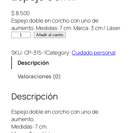
$
8.500
Espejo doble en corcho con uno de
aumento. Medidas: 7 cm. Marca: 3 cm / Láser
E
Añadir al carrito
s
p
SKU:
CP-315-1
Category:
Cuidado personal
e
Descripción
j
o
Valoraciones (0)
C
o
Descripción
r
k
I
Espejo doble en corcho con uno de
I
aumento.
c
Medidas: 7 cm.
a