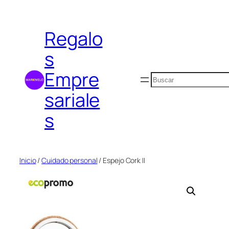
Saltar
al
Regalo
contenido
s
Empre
Buscar
sariale
s
Inicio
/
Cuidado personal
/ Espejo Cork II