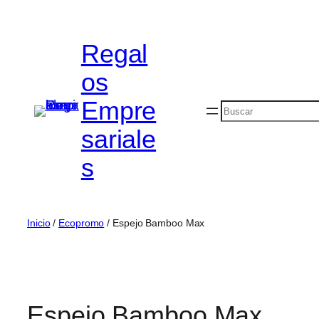
Saltar
al
Regal
contenido
os
Empre
Buscar
sariale
s
Inicio
/
Ecopromo
/ Espejo Bamboo Max
Espejo Bamboo Max