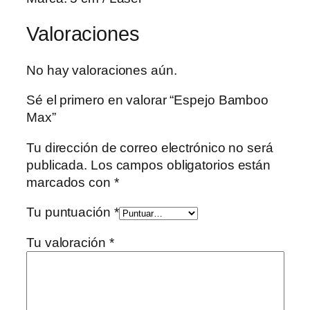
M
a
Valoraciones
x
c
No hay valoraciones aún.
a
n
Sé el primero en valorar “Espejo Bamboo
t
Max”
i
d
Tu dirección de correo electrónico no será
a
publicada.
Los campos obligatorios están
d
marcados con
*
Tu puntuación
*
Tu valoración
*