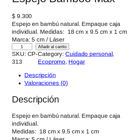
$
9.300
Espejo en bambú natural. Empaque caja
individual. Medidas: 18 cm x 9.5 cm x 1 cm
Marca: 5 cm / Láser
E
Añadir al carrito
SKU:
CP-
Category:
Cuidado personal
, 
s
313
Ecopromo
, 
Hogar
p
e
Descripción
j
Valoraciones (0)
o
B
Descripción
a
m
Espejo en bambú natural. Empaque caja
b
individual.
o
Medidas: 18 cm x 9.5 cm x 1 cm
o
Marca: 5 cm / Láser