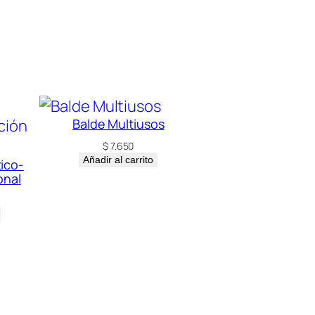
Balde Multiusos
$
7.650
Añadir al carrito
ico-
onal