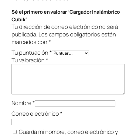
c
Sé el primero en valorar “Cargador Inalámbrico
a
Cubik”
n
Tu dirección de correo electrónico no será
t
publicada.
Los campos obligatorios están
i
marcados con
*
d
a
Tu puntuación
*
d
Tu valoración
*
Nombre
*
Correo electrónico
*
Guarda mi nombre, correo electrónico y