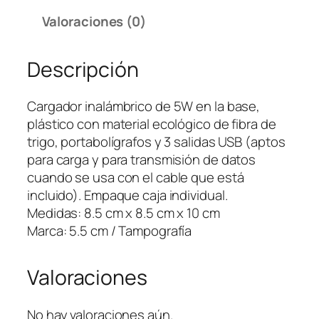
o
Valoraciones (0)
r
I
Descripción
n
a
l
Cargador inalámbrico de 5W en la base,
á
plástico con material ecológico de fibra de
m
trigo, portabolígrafos y 3 salidas USB (aptos
b
para carga y para transmisión de datos
r
cuando se usa con el cable que está
i
incluido). Empaque caja individual.
c
Medidas: 8.5 cm x 8.5 cm x 10 cm
o
Marca: 5.5 cm / Tampografía
C
u
Valoraciones
b
i
k
No hay valoraciones aún.