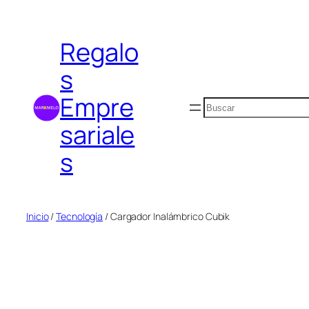
Saltar
al
Regalo
contenido
s
Empre
Buscar
sariale
s
Inicio
/
Tecnología
/ Cargador Inalámbrico Cubik