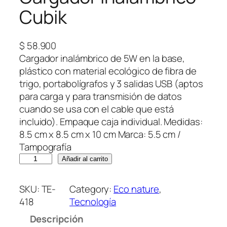
Cubik
$
58.900
Cargador inalámbrico de 5W en la base,
plástico con material ecológico de fibra de
trigo, portabolígrafos y 3 salidas USB (aptos
para carga y para transmisión de datos
cuando se usa con el cable que está
incluido). Empaque caja individual. Medidas:
8.5 cm x 8.5 cm x 10 cm Marca: 5.5 cm /
Tampografía
C
Añadir al carrito
a
r
SKU:
TE-
Category:
Eco nature
, 
g
418
Tecnología
a
Descripción
d