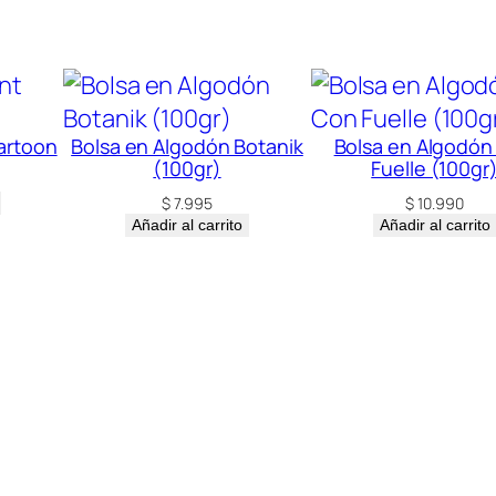
S
4
-
1
c
Cartoon
Bolsa en Algodón Botanik
Bolsa en Algodón
(100gr)
Fuelle (100gr
a
$
7.995
$
10.990
n
Añadir al carrito
Añadir al carrito
t
i
d
a
d