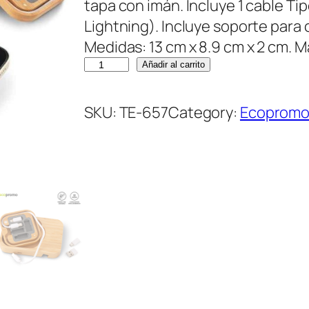
tapa con imán. Incluye 1 cable Ti
Lightning). Incluye soporte para 
Medidas: 13 cm x 8.9 cm x 2 cm. M
C
Añadir al carrito
A
R
SKU:
TE-657
Category:
Ecoprom
G
A
D
O
R
I
N
A
L