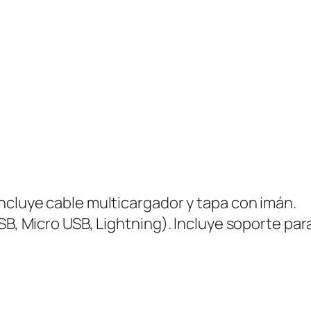
A
M
B
R
I
C
O
C
O
N
ncluye cable multicargador y tapa con imán.
C
SB, Micro USB, Lightning). Incluye soporte para
A
B
L
E