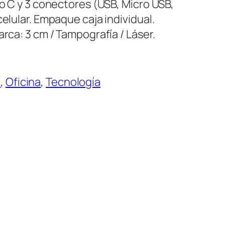
po C y 3 conectores (USB, Micro USB,
celular. Empaque caja individual.
arca: 3 cm / Tampografía / Láser.
o
, 
Oficina
, 
Tecnología