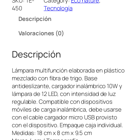
SKU:
TE-
Category:
Eco nature
, 
g
450
Tecnología
a
Descripción
d
o
Valoraciones (0)
r
I
Descripción
n
a
l
Lámpara multifunción elaborada en plástico
á
mezclado con fibra de trigo. Base
m
antideslizante, cargador inalámbrico 10W y
b
lámpara de 12 LED, con intensidad de luz
r
regulable. Compatible con dispositivos
i
móviles de carga inalámbrica, debe usarse
c
con el cable cargador micro USB provisto
o
con el dispositivo. Empaque caja individual.
3
Medidas: 18 cm x 8 cm x 9.5 cm
-