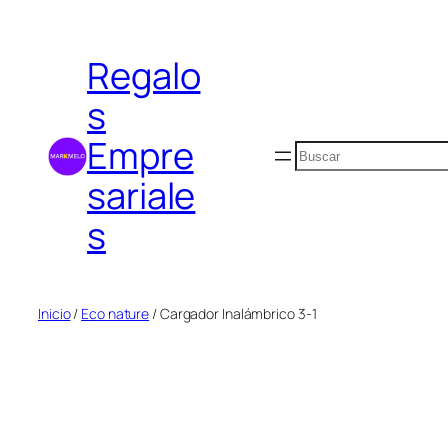
Saltar
al
Regalo
contenido
s
Empre
Buscar
sariale
s
Inicio
/
Eco nature
/ Cargador Inalámbrico 3-1