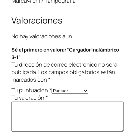
Marca:4 cm / Tampografía
1
c
Valoraciones
a
n
t
No hay valoraciones aún.
i
Sé el primero en valorar “Cargador Inalámbrico
d
3-1”
a
Tu dirección de correo electrónico no será
d
publicada.
Los campos obligatorios están
marcados con
*
Tu puntuación
*
Tu valoración
*