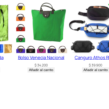
n
a
l
c
a
n
t
i
da
Bolso Venecia Nacional
Canguro Athos 
d
$
34.200
$
39.900
a
Añadir al carrito
Añadir al carrito
d