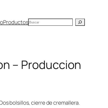
Buscar
io
Productos
n – Produccion
os bolsillos, cierre de cremallera.