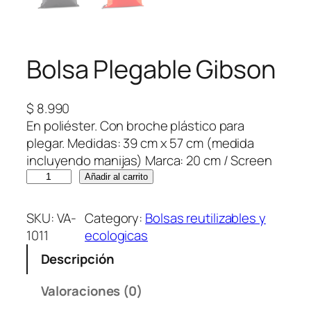
Bolsa Plegable Gibson
$
8.990
En poliéster. Con broche plástico para
plegar. Medidas: 39 cm x 57 cm (medida
incluyendo manijas) Marca: 20 cm / Screen
B
Añadir al carrito
o
l
SKU:
VA-
Category:
Bolsas reutilizables y
s
1011
ecologicas
a
Descripción
P
l
Valoraciones (0)
e