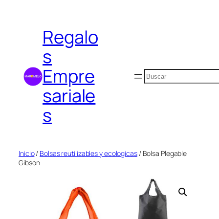
Saltar
al
Regalo
contenido
s
Empre
Buscar
sariale
s
Inicio
/
Bolsas reutilizables y ecologicas
/ Bolsa Plegable
Gibson