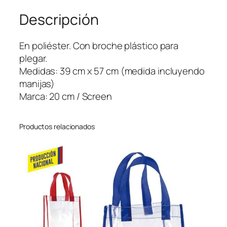
g
Descripción
a
b
l
En poliéster. Con broche plástico para
e
plegar.
G
Medidas: 39 cm x 57 cm (medida incluyendo
i
manijas)
b
Marca: 20 cm / Screen
s
o
Productos relacionados
n
c
a
n
t
i
d
a