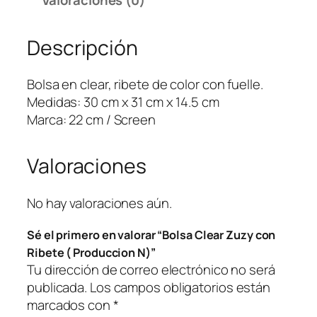
e
a
Descripción
r
Z
u
Bolsa en clear, ribete de color con fuelle.
z
Medidas: 30 cm x 31 cm x 14.5 cm
y
Marca: 22 cm / Screen
c
o
Valoraciones
n
R
i
No hay valoraciones aún.
b
Sé el primero en valorar “Bolsa Clear Zuzy con
e
Ribete ( Produccion N)”
t
Tu dirección de correo electrónico no será
e
publicada.
Los campos obligatorios están
(
marcados con
*
P