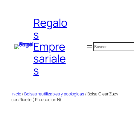
Saltar
al
Regalo
contenido
s
Empre
Buscar
sariale
s
Inicio
/
Bolsas reutilizables y ecologicas
/ Bolsa Clear Zuzy
con Ribete ( Produccion N)