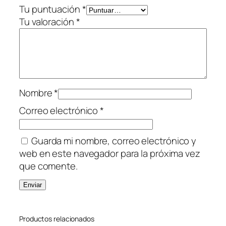
r
Tu puntuación
*
o
Tu valoración
*
d
u
c
c
i
Nombre
*
o
n
Correo electrónico
*
N
)
Guarda mi nombre, correo electrónico y
c
web en este navegador para la próxima vez
a
que comente.
n
t
i
d
Productos relacionados
a