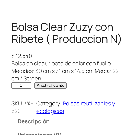
Bolsa Clear Zuzy con
Ribete ( Produccion N)
$
12.540
Bolsa en clear, ribete de color con fuelle.
Medidas: 30 cm x 31 cm x 14.5 cm Marca: 22
cm / Screen
B
Añadir al carrito
o
l
SKU:
VA-
Category:
Bolsas reutilizables y
s
520
ecologicas
a
Descripción
C
l
Valoraciones (0)