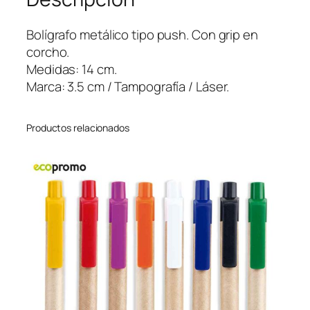
U
M
Bolígrafo metálico tipo push. Con grip en
M
corcho.
I
Medidas: 14 cm.
T
Marca: 3.5 cm / Tampografía / Láser.
M
E
Productos relacionados
T
A
L
C
O
R
K
c
a
n
t