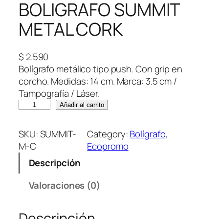
BOLIGRAFO SUMMIT
METAL CORK
$
2.590
Bolígrafo metálico tipo push. Con grip en
corcho. Medidas: 14 cm. Marca: 3.5 cm /
Tampografía / Láser.
B
Añadir al carrito
O
L
SKU:
SUMMIT-
Category:
Bolígrafo
, 
I
M-C
Ecopromo
G
Descripción
R
A
Valoraciones (0)
F
O
Descripción
S