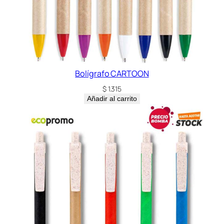
i
d
a
d
Bolígrafo CARTOON
$
1.315
Añadir al carrito