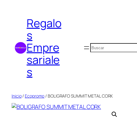
Saltar
al
Regalo
contenido
s
Empre
Buscar
sariale
s
Inicio
/
Ecopromo
/ BOLIGRAFO SUMMIT METAL CORK