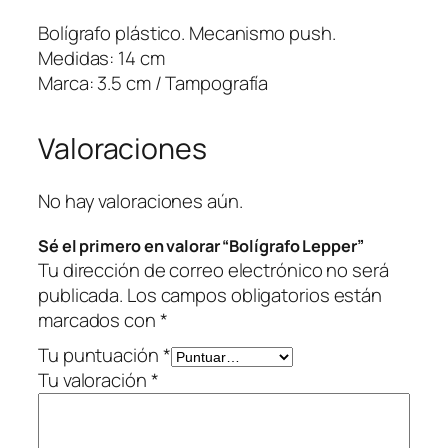
e
Bolígrafo plástico. Mecanismo push.
p
Medidas: 14 cm
p
Marca: 3.5 cm / Tampografía
e
r
Valoraciones
c
a
n
No hay valoraciones aún.
t
Sé el primero en valorar “Bolígrafo Lepper”
i
Tu dirección de correo electrónico no será
d
publicada.
Los campos obligatorios están
a
marcados con
*
d
Tu puntuación
*
Tu valoración
*