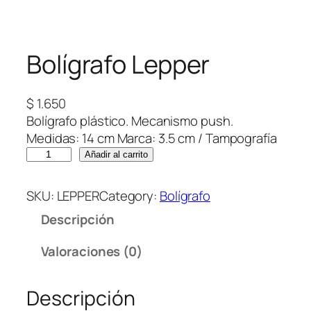
Bolígrafo Lepper
$
1.650
Bolígrafo plástico. Mecanismo push.
Medidas: 14 cm Marca: 3.5 cm / Tampografía
B
Añadir al carrito
o
l
SKU:
LEPPER
Category:
Bolígrafo
í
Descripción
g
r
Valoraciones (0)
a
f
Descripción
o
L