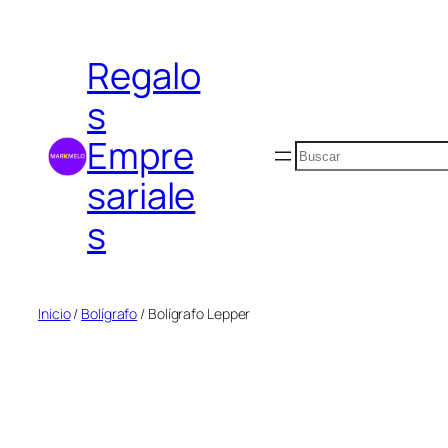
Saltar
al
Regalo
contenido
s
Empre
Buscar
sariale
s
Inicio
/
Bolígrafo
/ Bolígrafo Lepper