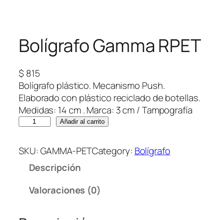
Bolígrafo Gamma RPET
$
815
Bolígrafo plástico. Mecanismo Push.
Elaborado con plástico reciclado de botellas.
Medidas: 14 cm . Marca: 3 cm / Tampografía
B
Añadir al carrito
o
l
SKU:
GAMMA-PET
Category:
Bolígrafo
í
Descripción
g
r
Valoraciones (0)
a
f
o