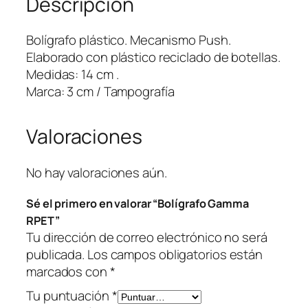
Descripción
G
a
Bolígrafo plástico. Mecanismo Push.
m
Elaborado con plástico reciclado de botellas.
m
Medidas: 14 cm .
a
Marca: 3 cm / Tampografía
R
P
Valoraciones
E
T
c
No hay valoraciones aún.
a
Sé el primero en valorar “Bolígrafo Gamma
n
RPET”
t
Tu dirección de correo electrónico no será
i
publicada.
Los campos obligatorios están
d
marcados con
*
a
d
Tu puntuación
*