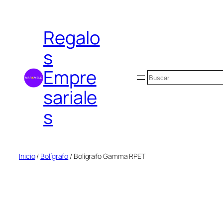
Saltar
al
Regalo
contenido
s
Empre
Buscar
sariale
s
Inicio
/
Bolígrafo
/ Bolígrafo Gamma RPET