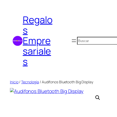
Saltar
al
Regalo
contenido
s
Empre
Buscar
sariale
s
Inicio
/
Tecnología
/ Audifonos Bluetooth Big Display