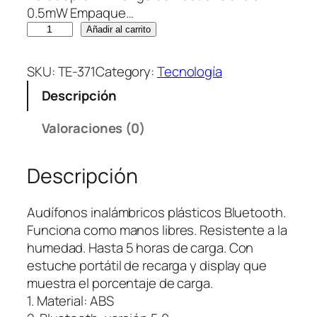
0.5mW Empaque…
A
Añadir al carrito
u
d
SKU:
TE-371
Category:
Tecnología
i
Descripción
f
o
Valoraciones (0)
n
o
Descripción
s
B
l
Audífonos inalámbricos plásticos Bluetooth.
u
Funciona como manos libres. Resistente a la
e
humedad. Hasta 5 horas de carga. Con
t
estuche portátil de recarga y display que
o
muestra el porcentaje de carga.
o
1. Material: ABS
t