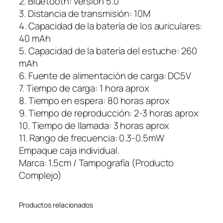
2. Bluetooth: versión 5.0
h
3. Distancia de transmisión: 10M
B
4. Capacidad de la batería de los auriculares:
i
40 mAh
g
5. Capacidad de la batería del estuche: 260
D
mAh
i
6. Fuente de alimentación de carga: DC5V
s
7. Tiempo de carga: 1 hora aprox
p
8. Tiempo en espera: 80 horas aprox
l
9. Tiempo de reproducción: 2-3 horas aprox
a
10. Tiempo de llamada: 3 horas aprox
y
11. Rango de frecuencia: 0.3-0.5mW
c
Empaque caja individual.
a
Marca: 1.5cm / Tampografía (Producto
n
Complejo)
t
i
Productos relacionados
d
a