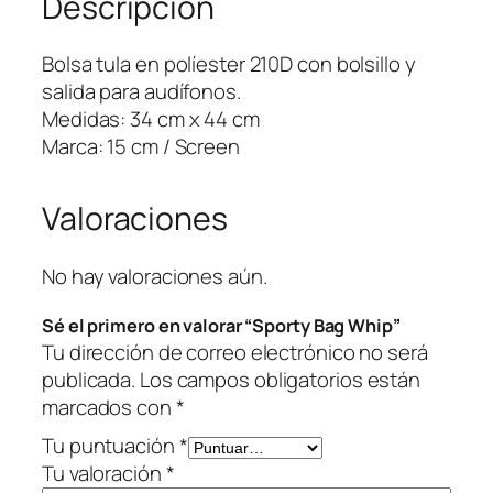
Descripción
W
h
Bolsa tula en políester 210D con bolsillo y
i
salida para audífonos.
p
Medidas: 34 cm x 44 cm
c
Marca: 15 cm / Screen
a
n
Valoraciones
t
i
d
No hay valoraciones aún.
a
Sé el primero en valorar “Sporty Bag Whip”
d
Tu dirección de correo electrónico no será
publicada.
Los campos obligatorios están
marcados con
*
Tu puntuación
*
Tu valoración
*