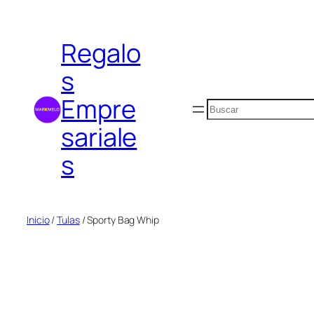
Saltar
al
Regalo
contenido
s
Empre
Buscar
sariale
s
Inicio
/
Tulas
/ Sporty Bag Whip