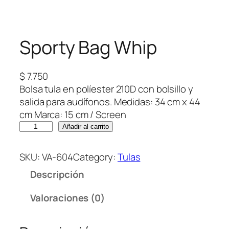
Sporty Bag Whip
$
7.750
Bolsa tula en políester 210D con bolsillo y
salida para audífonos. Medidas: 34 cm x 44
cm Marca: 15 cm / Screen
S
Añadir al carrito
p
o
SKU:
VA-604
Category:
Tulas
r
Descripción
t
y
Valoraciones (0)
B
a
g