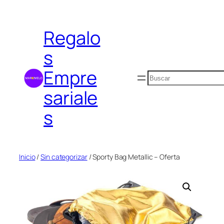
Saltar
al
Regalo
contenido
s
Empre
Buscar
sariale
s
Inicio
/
Sin categorizar
/ Sporty Bag Metallic – Oferta