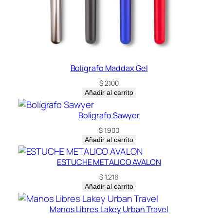
i
d
a
d
Bolígrafo Maddax Gel
$
2.100
Añadir al carrito
Bolígrafo Sawyer
$
1.900
Añadir al carrito
ESTUCHE METALICO AVALON
$
1.216
Añadir al carrito
Manos Libres Lakey Urban Travel