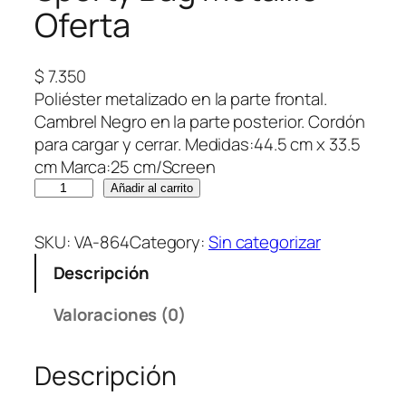
Oferta
$
7.350
Poliéster metalizado en la parte frontal.
Cambrel Negro en la parte posterior. Cordón
para cargar y cerrar. Medidas:44.5 cm x 33.5
cm Marca:25 cm/Screen
S
Añadir al carrito
p
o
SKU:
VA-864
Category:
Sin categorizar
r
Descripción
t
y
Valoraciones (0)
B
a
Descripción
g
M