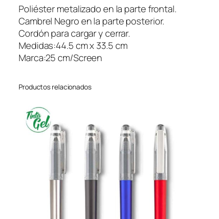
e
Poliéster metalizado en la parte frontal.
t
Cambrel Negro en la parte posterior.
a
Cordón para cargar y cerrar.
l
Medidas:44.5 cm x 33.5 cm
l
Marca:25 cm/Screen
i
c
Productos relacionados
–
O
f
e
r
t
a
c
a
n
t