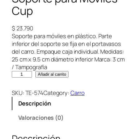
Cup
$
23.790
Soporte para móviles en plástico. Parte
inferior del soporte se fija en el portavasos
del carro. Empaque caja individual. Medidas:
25 cm x 9.5 cm diámetro inferior Marca: 3 cm
/ Tampografía
S
Añadir al carrito
o
p
SKU:
TE-574
Category:
Carro
o
Descripción
r
t
Valoraciones (0)
e
p
Descripción
a