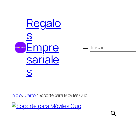
Saltar
al
Regalo
contenido
s
Empre
Buscar
sariale
s
Inicio
/
Carro
/ Soporte para Móviles Cup