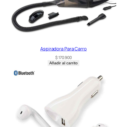
a
d
Aspiradora Para Carro
$
170.900
Añadir al carrito