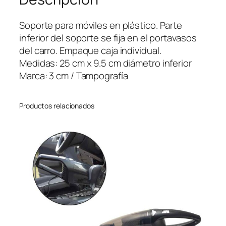
r
a
Soporte para móviles en plástico. Parte
M
inferior del soporte se fija en el portavasos
ó
del carro. Empaque caja individual.
v
Medidas: 25 cm x 9.5 cm diámetro inferior
i
Marca: 3 cm / Tampografía
l
e
Productos relacionados
s
C
u
p
c
a
n
t
i
d