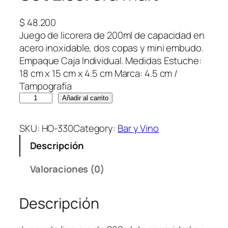
$
48.200
Juego de licorera de 200ml de capacidad en
acero inoxidable, dos copas y mini embudo.
Empaque Caja Individual. Medidas Estuche:
18 cm x 15 cm x 4.5 cm Marca: 4.5 cm /
Tampografía
S
Añadir al carrito
e
t
SKU:
HO-330
Category:
Bar y Vino
L
Descripción
i
c
Valoraciones (0)
o
r
Descripción
e
r
a