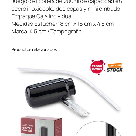
Juego de licorera de 200ml de capacidad en
M
acero inoxidable, dos copas y mini embudo.
a
Empaque Caja Individual.
l
Medidas Estuche: 18 cm x 15 cm x 4.5 cm
t
Marca: 4.5 cm / Tampografía
c
a
Productos relacionados
n
t
i
d
a
d