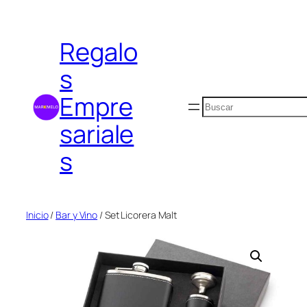
Saltar
al
Regalo
contenido
s
Empre
Buscar
sariale
s
Inicio
/
Bar y Vino
/ Set Licorera Malt