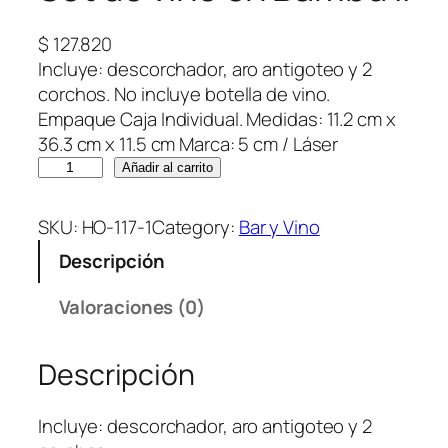
$
127.820
Incluye: descorchador, aro antigoteo y 2
corchos. No incluye botella de vino.
Empaque Caja Individual. Medidas: 11.2 cm x
36.3 cm x 11.5 cm Marca: 5 cm / Láser
S
Añadir al carrito
e
t
SKU:
HO-117-1
Category:
Bar y Vino
d
Descripción
e
v
Valoraciones (0)
i
n
Descripción
o
e
n
Incluye: descorchador, aro antigoteo y 2
B