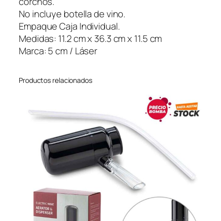
corchos.
a
No incluye botella de vino.
m
Empaque Caja Individual.
b
Medidas: 11.2 cm x 36.3 cm x 11.5 cm
ú
Marca: 5 cm / Láser
I
I
Productos relacionados
c
a
n
t
i
d
a
d