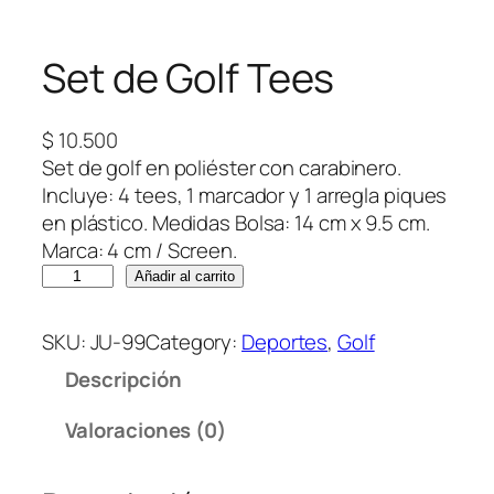
Set de Golf Tees
$
10.500
Set de golf en poliéster con carabinero.
Incluye: 4 tees, 1 marcador y 1 arregla piques
en plástico. Medidas Bolsa: 14 cm x 9.5 cm.
Marca: 4 cm / Screen.
S
Añadir al carrito
e
t
SKU:
JU-99
Category:
Deportes
, 
Golf
d
Descripción
e
G
Valoraciones (0)
o
l