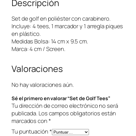
Descripción
f
T
e
Set de golf en poliéster con carabinero.
e
Incluye: 4 tees, 1 marcador y 1 arregla piques
s
en plástico.
c
Medidas Bolsa: 14 cm x 9.5 cm.
a
Marca: 4 cm / Screen.
n
t
Valoraciones
i
d
a
No hay valoraciones aún.
d
Sé el primero en valorar “Set de Golf Tees”
Tu dirección de correo electrónico no será
publicada.
Los campos obligatorios están
marcados con
*
Tu puntuación
*