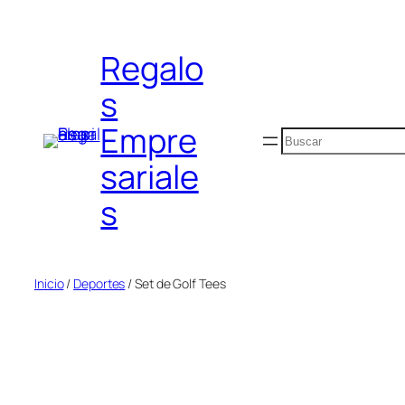
Saltar
al
Regalo
contenido
s
Empre
Buscar
sariale
s
Inicio
/
Deportes
/ Set de Golf Tees