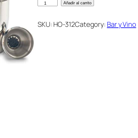
S
Añadir al carrito
e
t
SKU:
HO-312
Category:
Bar y Vino
d
e
B
a
r
M
a
r
t
i
n
i