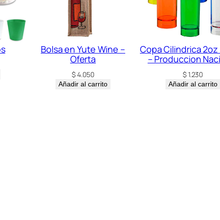
os
Bolsa en Yute Wine –
Copa Cilindrica 2oz 
Oferta
– Produccion Nac
$
4.050
$
1.230
Añadir al carrito
Añadir al carrito