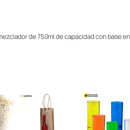
c
a
n
t
mezclador de 750ml de capacidad con base en 
i
d
a
d