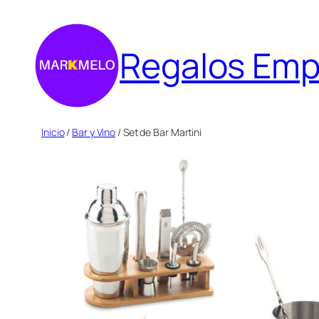
Saltar
al
Regalos Emp
contenido
Inicio
/
Bar y Vino
/ Set de Bar Martini