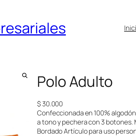
resariales
Inic
Polo Adulto
$
30.000
Confeccionada en 100% algodón de
a tono y pechera con 3 botones. 
Bordado Artículo para uso person