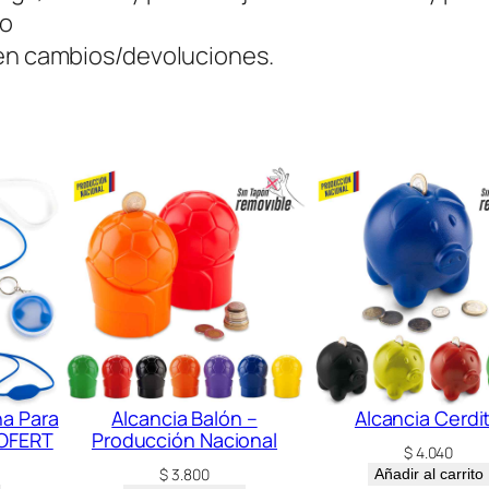
i
do
d
ten cambios/devoluciones.
a
d
na Para
Alcancia Balón –
Alcancia Cerdi
 OFERT
Producción Nacional
$
4.040
$
3.800
Añadir al carrito