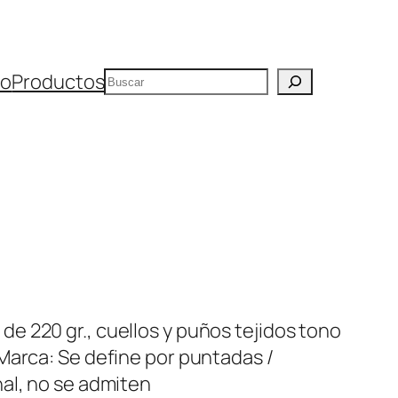
Buscar
io
Productos
 220 gr., cuellos y puños tejidos tono
Marca: Se define por puntadas /
al, no se admiten