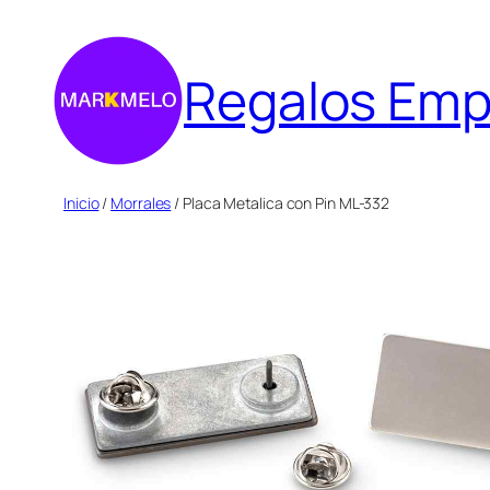
Saltar
al
Regalos Emp
contenido
Inicio
/
Morrales
/ Placa Metalica con Pin ML-332