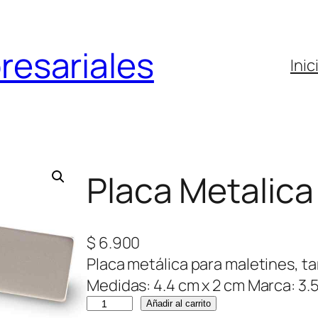
resariales
Inic
Placa Metalica
$
6.900
Placa metálica para maletines, ta
Medidas: 4.4 cm x 2 cm Marca: 3.5
P
Añadir al carrito