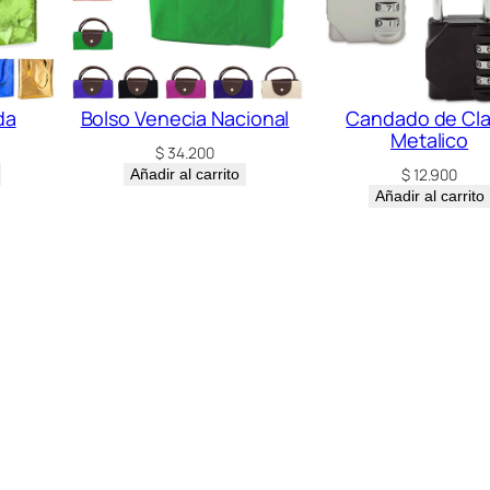
a
d
da
Bolso Venecia Nacional
Candado de Cl
Metalico
$
34.200
$
12.900
Añadir al carrito
Añadir al carrito