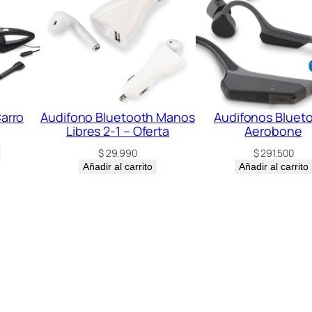
t
i
d
a
d
Carro
Audifono Bluetooth Manos
Audifonos Bluet
Libres 2-1 – Oferta
Aerobone
$
29.990
$
291.500
Añadir al carrito
Añadir al carrito