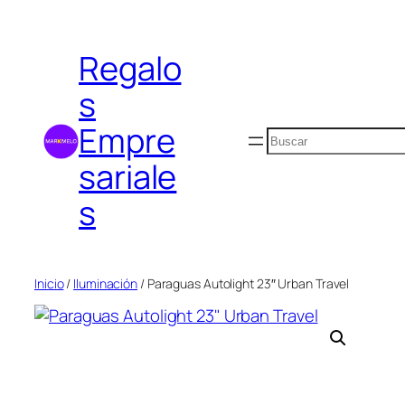
Saltar
al
Regalo
contenido
s
Empre
Buscar
sariale
s
Inicio
/
Iluminación
/ Paraguas Autolight 23″ Urban Travel