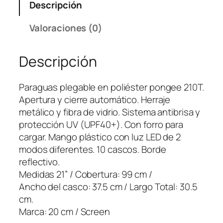
Descripción
u
a
Valoraciones (0)
s
A
Descripción
u
t
o
Paraguas plegable en poliéster pongee 210T.
l
Apertura y cierre automático. Herraje
i
metálico y fibra de vidrio. Sistema antibrisa y
g
protección UV (UPF40+). Con forro para
h
cargar. Mango plástico con luz LED de 2
t
modos diferentes. 10 cascos. Borde
2
reflectivo.
3
Medidas 21” / Cobertura: 99 cm /
"
Ancho del casco: 37.5 cm / Largo Total: 30.5
U
cm.
r
Marca: 20 cm / Screen
b