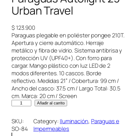
Urban Travel
$
123.900
Paraguas plegable en poliéster pongee 210T.
Apertura y cierre automático. Herraje
metálico y fibra de vidrio. Sistema antibrisa y
protección UV (UPF40+). Con forro para
cargar. Mango plástico con luz LED de 2
modos diferentes. 10 cascos. Borde
reflectivo. Medidas 21” / Cobertura: 99 cm /
Ancho del casco: 37.5 cm / Largo Total: 30.5
cm. Marca: 20 cm / Screen
P
Añadir al carrito
a
r
SKU:
Category:
Iluminación
, 
Paraguas e
a
SO-84
Impermeables
g