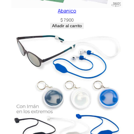
n
t
Abanico
i
$
7.900
d
Añadir al carrito
a
d