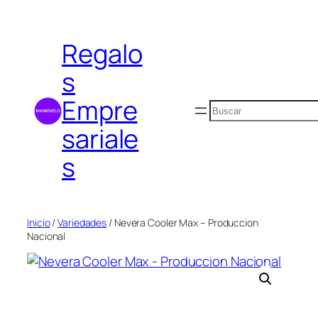
Saltar
al
Regalo
contenido
s
Empre
Buscar
sariale
s
Inicio
/
Variedades
/ Nevera Cooler Max – Produccion
Nacional