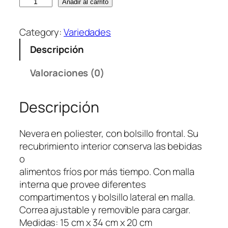
N
Añadir al carrito
e
v
Category:
Variedades
e
Descripción
r
a
Valoraciones (0)
C
o
Descripción
o
l
e
Nevera en poliester, con bolsillo frontal. Su
r
recubrimiento interior conserva las bebidas
M
o
a
alimentos fríos por más tiempo. Con malla
x
interna que provee diferentes
–
compartimentos y bolsillo lateral en malla.
P
Correa ajustable y removible para cargar.
r
Medidas: 15 cm x 34 cm x 20 cm