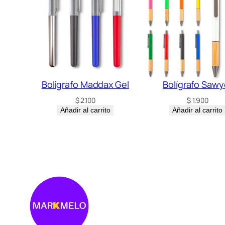
Bolígrafo Maddax Gel
Bolígrafo Sawy
$
2.100
$
1.900
Añadir al carrito
Añadir al carrito