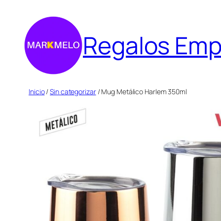
Saltar
al
Regalos Emp
contenido
Inicio
/
Sin categorizar
/ Mug Metálico Harlem 350ml