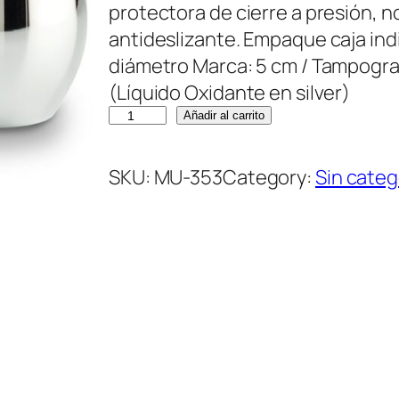
protectora de cierre a presión, 
antideslizante. Empaque caja indi
diámetro Marca: 5 cm / Tampogra
(Líquido Oxidante en silver)
M
Añadir al carrito
u
g
SKU:
MU-353
Category:
Sin categ
M
e
t
á
l
i
c
o