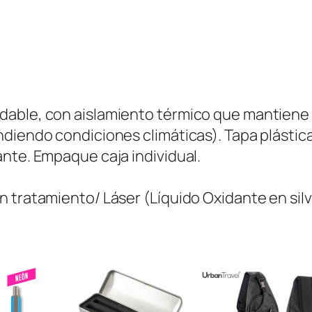
H
a
r
l
e
able, con aislamiento térmico que mantiene la
m
diendo condiciones climáticas). Tapa plástica
3
nte. Empaque caja individual.
5
0
 tratamiento/ Láser (Líquido Oxidante en silv
m
l
c
a
n
t