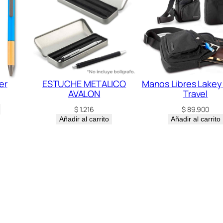
i
d
a
d
er
ESTUCHE METALICO
Manos Libres Lakey
AVALON
Travel
$
1.216
$
89.900
Añadir al carrito
Añadir al carrito