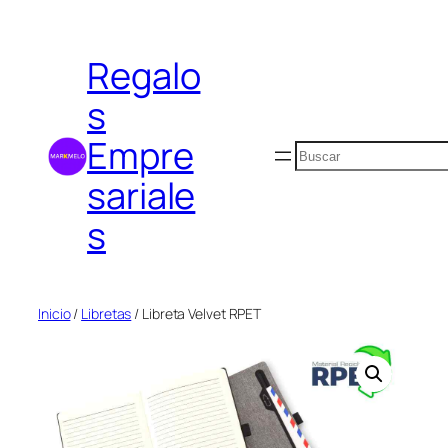
Saltar
al
Regalo
contenido
s
Empre
Buscar
sariale
s
Inicio
/
Libretas
/ Libreta Velvet RPET