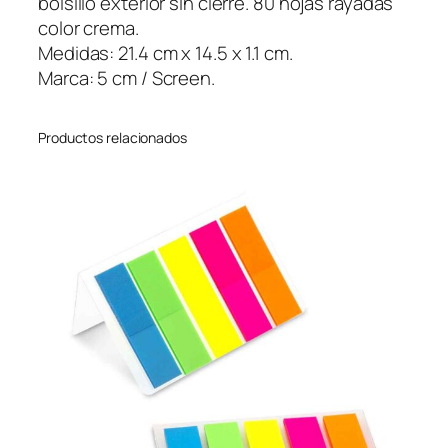
bolsillo exterior sin cierre. 80 hojas rayadas
t
color crema.
R
Medidas: 21.4 cm x 14.5 x 1.1 cm.
P
Marca: 5 cm / Screen.
E
T
Productos relacionados
c
a
n
t
i
d
a
d