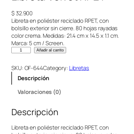
$
32.900
Libreta en poliéster reciclado RPET, con
bolsillo exterior sin cierre. 80 hojas rayadas
color crema. Medidas: 21.4 cm x 14.5 x 1.1 cm.
Marca: 5 cm / Screen.
L
Añadir al carrito
i
b
SKU:
OF-644
Category:
Libretas
r
Descripción
e
t
Valoraciones (0)
a
V
Descripción
e
l
v
Libreta en poliéster reciclado RPET, con
e