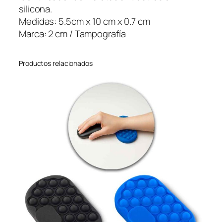
o
silicona.
r
Medidas: 5.5cm x 10 cm x 0.7 cm
d
Marca: 2 cm / Tampografía
e
M
Productos relacionados
a
l
e
t
a
s
P
o
p
c
a
n
t