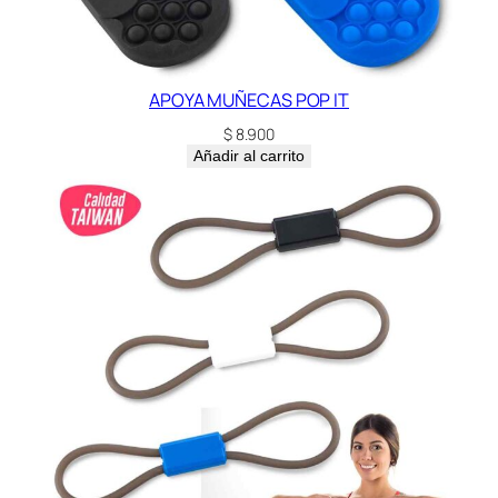
i
d
a
d
APOYA MUÑECAS POP IT
$
8.900
Añadir al carrito