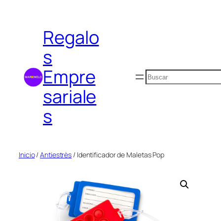
Saltar
al
Regalo
contenido
s
Empre
Buscar
sariale
s
Inicio
/
Antiestrès
/ Identificador de Maletas Pop