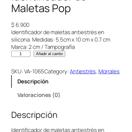
Maletas Pop
$
6.900
Identificador de maletas antiestrés en
silicona. Medidas: 5.5cm x 10 cm x 0.7 cm
Marca: 2 cm / Tampografía
I
Añadir al carrito
d
e
SKU:
VA-1065
Category:
Antiestrès
, 
Morrales
n
Descripción
t
i
Valoraciones (0)
f
i
Descripción
c
a
d
Identificador de maletas antiestrés en