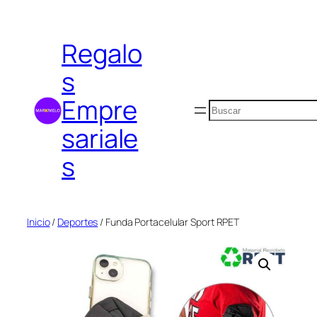
Saltar
al
Regalo
contenido
s
Empre
Buscar
sariale
s
Inicio
/
Deportes
/ Funda Portacelular Sport RPET