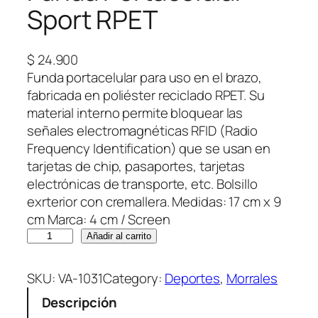
Sport RPET
$
24.900
Funda portacelular para uso en el brazo,
fabricada en poliéster reciclado RPET. Su
material interno permite bloquear las
señales electromagnéticas RFID (Radio
Frequency Identification) que se usan en
tarjetas de chip, pasaportes, tarjetas
electrónicas de transporte, etc. Bolsillo
exrterior con cremallera. Medidas: 17 cm x 9
cm Marca: 4 cm / Screen
F
Añadir al carrito
u
n
SKU:
VA-1031
Category:
Deportes
, 
Morrales
d
Descripción
a