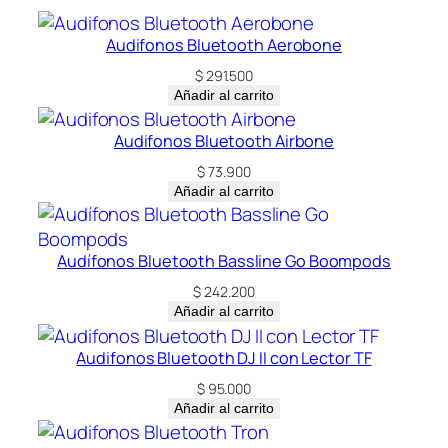
P
E
Audifonos Bluetooth Aerobone
T
$
291.500
c
Añadir al carrito
a
n
Audifonos Bluetooth Airbone
t
$
73.900
i
Añadir al carrito
d
a
d
Audífonos Bluetooth Bassline Go Boompods
$
242.200
Añadir al carrito
Audifonos Bluetooth DJ II con Lector TF
$
95.000
Añadir al carrito