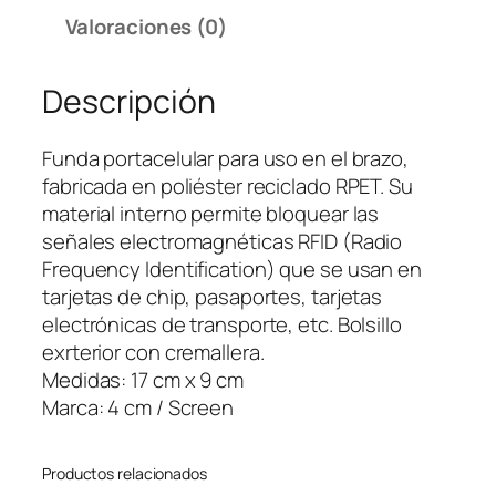
P
Valoraciones (0)
o
r
Descripción
t
a
c
Funda portacelular para uso en el brazo,
e
fabricada en poliéster reciclado RPET. Su
l
material interno permite bloquear las
u
señales electromagnéticas RFID (Radio
l
Frequency Identification) que se usan en
a
tarjetas de chip, pasaportes, tarjetas
r
electrónicas de transporte, etc. Bolsillo
S
exrterior con cremallera.
p
Medidas: 17 cm x 9 cm
o
Marca: 4 cm / Screen
r
t
Productos relacionados
R