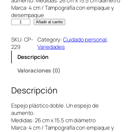
aumento. Medidas: 26 cm x 15.5 cm diámetro
Marca: 4 cm / Tampografía con empaque y
desempaque
E
Añadir al carrito
s
p
SKU:
CP-
Category:
Cuidado personal
, 
e
229
Variedades
j
Descripción
o
M
Valoraciones (0)
a
x
Descripción
x
c
a
Espejo plástico doble. Un espejo de
n
aumento.
t
Medidas: 26 cm x 15.5 cm diámetro
i
Marca: 4 cm / Tampografía con empaque y