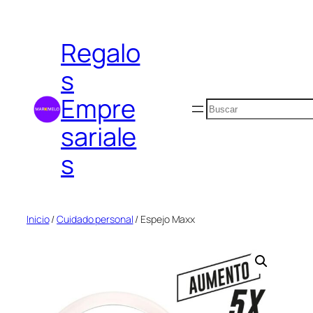
Saltar
al
Regalo
contenido
s
Empre
Buscar
sariale
s
Inicio
/
Cuidado personal
/ Espejo Maxx