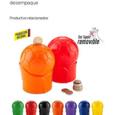
d
desempaque
a
d
Productos relacionados