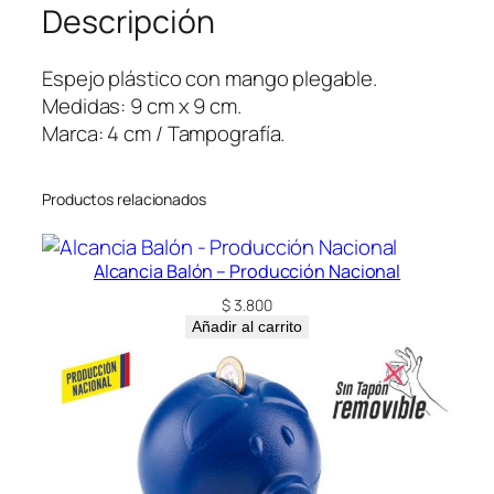
Descripción
X
S
Q
Espejo plástico con mango plegable.
U
Medidas: 9 cm x 9 cm.
A
Marca: 4 cm / Tampografía.
R
E
Productos relacionados
c
a
n
Alcancia Balón – Producción Nacional
t
$
3.800
i
Añadir al carrito
d
a
d