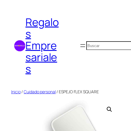
Saltar
al
Regalo
contenido
s
Empre
Buscar
sariale
s
Inicio
/
Cuidado personal
/ ESPEJO FLEX SQUARE