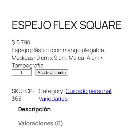
ESPEJO FLEX SQUARE
$
6.790
Espejo plástico con mango plegable.
Medidas: 9 cm x 9 cm. Marca: 4 cm /
Tampografía.
E
Añadir al carrito
S
P
SKU:
CP-
Category:
Cuidado personal
, 
E
363
Variedades
J
Descripción
O
F
Valoraciones (0)
L
E