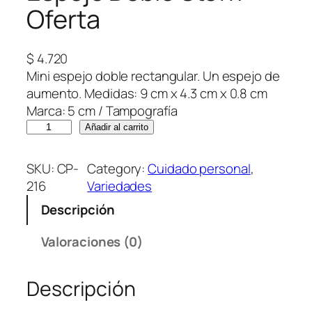
Oferta
$
4.720
Mini espejo doble rectangular. Un espejo de
aumento. Medidas: 9 cm x 4.3 cm x 0.8 cm
Marca: 5 cm / Tampografía
E
Añadir al carrito
s
p
SKU:
CP-
Category:
Cuidado personal
, 
e
216
Variedades
j
Descripción
o
D
Valoraciones (0)
o
b
Descripción
l
e