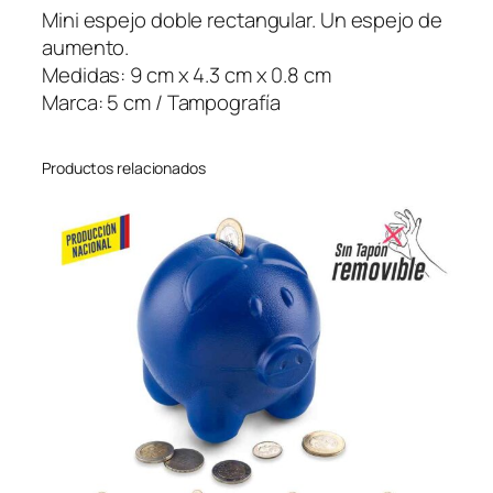
S
Mini espejo doble rectangular. Un espejo de
t
aumento.
e
Medidas: 9 cm x 4.3 cm x 0.8 cm
f
Marca: 5 cm / Tampografía
f
i
Productos relacionados
–
O
f
e
r
t
a
c
a
n
t
i