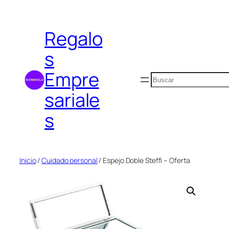
Saltar
al
Regalo
contenido
s
Empre
Buscar
sariale
s
Inicio
/
Cuidado personal
/ Espejo Doble Steffi – Oferta