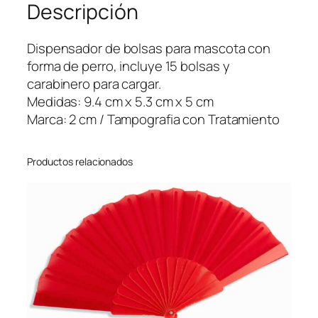
Descripción
o
r
d
Dispensador de bolsas para mascota con
e
forma de perro, incluye 15 bolsas y
B
carabinero para cargar.
o
Medidas: 9.4 cm x 5.3 cm x 5 cm
l
Marca: 2 cm / Tampografia con Tratamiento
s
a
Productos relacionados
s
D
o
g
c
a
n
t
i