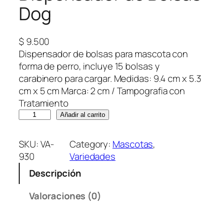
Dog
$
9.500
Dispensador de bolsas para mascota con
forma de perro, incluye 15 bolsas y
carabinero para cargar. Medidas: 9.4 cm x 5.3
cm x 5 cm Marca: 2 cm / Tampografia con
Tratamiento
D
Añadir al carrito
i
s
SKU:
VA-
Category:
Mascotas
, 
p
930
Variedades
e
Descripción
n
s
Valoraciones (0)
a
d