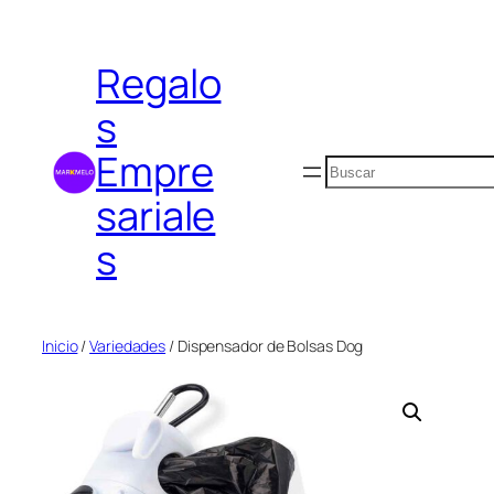
Saltar
al
Regalo
contenido
s
Empre
Buscar
sariale
s
Inicio
/
Variedades
/ Dispensador de Bolsas Dog