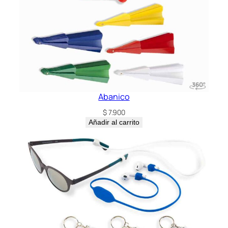
d
a
d
Abanico
$
7.900
Añadir al carrito