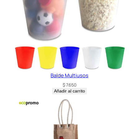
c
a
n
t
i
d
a
d
Balde Multiusos
$
7.650
Añadir al carrito