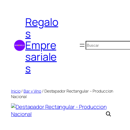
Saltar
al
Regalo
contenido
s
Empre
Buscar
sariale
s
Inicio
/
Bar y Vino
/ Destapador Rectangular – Produccion
Nacional