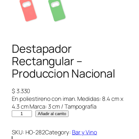
Destapador
Rectangular –
Produccion Nacional
$
3.330
En poliestireno con iman. Medidas: 8.4 cm x
4.3 cm Marca: 3 cm / Tampografía
D
Añadir al carrito
e
s
SKU:
HO-282
Category:
Bar y Vino
t