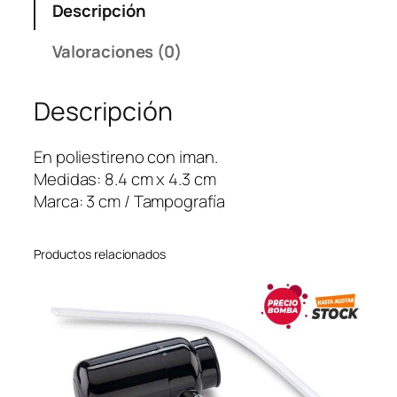
Descripción
a
p
Valoraciones (0)
a
d
Descripción
o
r
R
En poliestireno con iman.
e
Medidas: 8.4 cm x 4.3 cm
c
Marca: 3 cm / Tampografía
t
a
Productos relacionados
n
g
u
l
a
r
–