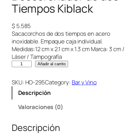
Tiempos Kiblack
$
5.585
Sacacorchos de dos tiempos en acero
inoxidable. Empaque caja individual.
Medidas:12 cm x 2.1 cm x 1.3 cm Marca: 3 cm /
Láser / Tampografía
D
Añadir al carrito
e
s
SKU:
HO-295
Category:
Bar y Vino
c
Descripción
o
r
Valoraciones (0)
c
h
Descripción
a
d