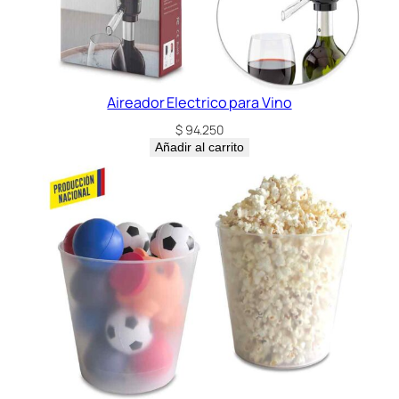
a
c
k
c
a
Aireador Electrico para Vino
n
$
94.250
t
Añadir al carrito
i
d
a
d