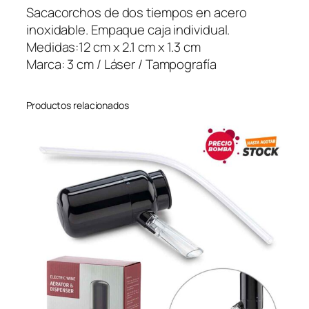
o
Sacacorchos de dos tiempos en acero
r
inoxidable. Empaque caja individual.
d
Medidas:12 cm x 2.1 cm x 1.3 cm
e
Marca: 3 cm / Láser / Tampografía
d
o
Productos relacionados
s
T
i
e
m
p
o
s
K
i
b
l