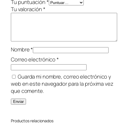
b
Tu puntuación
*
i
Tu valoración
*
n
e
r
o
–
Nombre
*
O
f
Correo electrónico
*
e
r
Guarda mi nombre, correo electrónico y
t
web en este navegador para la próxima vez
a
que comente.
c
a
n
t
Productos relacionados
i