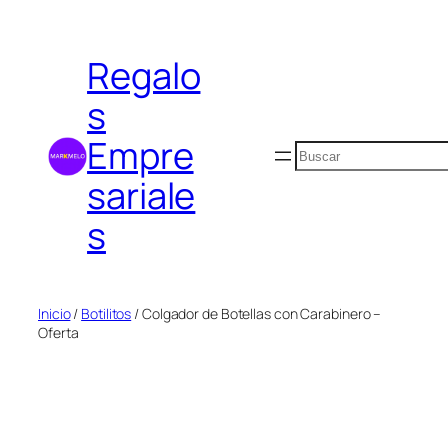
Saltar
al
Regalo
contenido
s
Empre
Buscar
sariale
s
Inicio
/
Botilitos
/ Colgador de Botellas con Carabinero –
Oferta