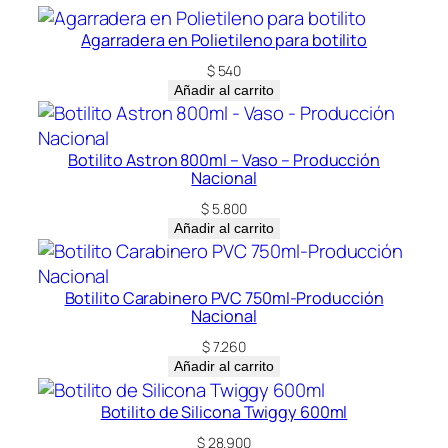
d
a
Agarradera en Polietileno para botilito
d
$
540
Añadir al carrito
Botilito Astron 800ml – Vaso – Producción
Nacional
$
5.800
Añadir al carrito
Botilito Carabinero PVC 750ml-Producción
Nacional
$
7.260
Añadir al carrito
Botilito de Silicona Twiggy 600ml
$
28.900