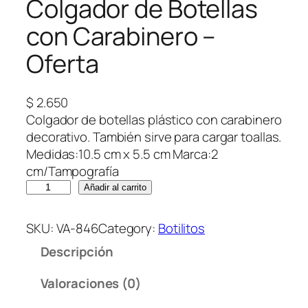
Colgador de Botellas
con Carabinero –
Oferta
$
2.650
Colgador de botellas plástico con carabinero
decorativo. También sirve para cargar toallas.
Medidas:10.5 cm x 5.5 cm Marca:2
cm/Tampografía
C
Añadir al carrito
o
l
SKU:
VA-846
Category:
Botilitos
g
Descripción
a
d
Valoraciones (0)
o
r