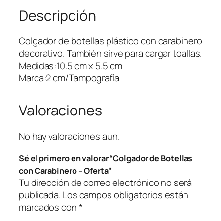
Descripción
d
e
B
Colgador de botellas plástico con carabinero
o
decorativo. También sirve para cargar toallas.
t
Medidas:10.5 cm x 5.5 cm
e
Marca:2 cm/Tampografía
l
l
Valoraciones
a
s
c
No hay valoraciones aún.
o
Sé el primero en valorar “Colgador de Botellas
n
con Carabinero – Oferta”
C
Tu dirección de correo electrónico no será
a
publicada.
Los campos obligatorios están
r
marcados con
*
a