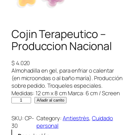
Cojin Terapeutico –
Produccion Nacional
$
4.020
Almohadilla en gel, para enfriar o calentar
(en microondas o al baño maría). Producción
sobre pedido. Troqueles especiales.
Medidas: 12 cm x 8 cm Marca: 6 cm / Screen
C
Añadir al carrito
o
j
SKU:
CP-
Category:
Antiestrès
, 
Cuidado
i
30
personal
n