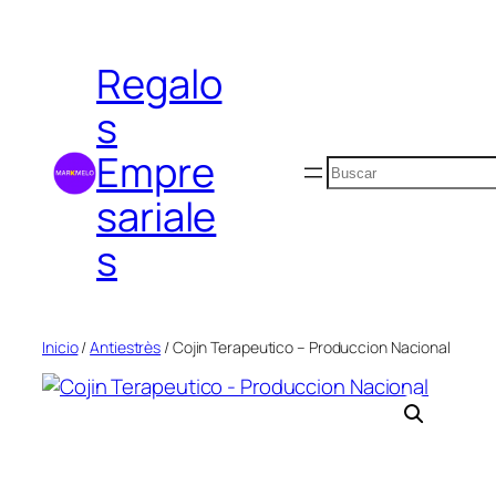
Saltar
al
Regalo
contenido
s
Empre
Buscar
sariale
s
Inicio
/
Antiestrès
/ Cojin Terapeutico – Produccion Nacional