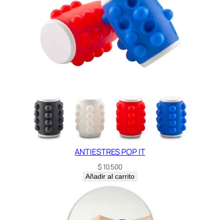
a
d
ANTIESTRES POP IT
$
10.500
Añadir al carrito