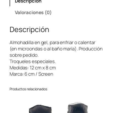
Descripción
T
e
Valoraciones (0)
r
a
Descripción
p
e
u
Almohadilla en gel, para enfriar o calentar
t
(en microondas o al baño maría). Producción
i
sobre pedido.
c
Troqueles especiales.
o
Medidas: 12 cm x 8 cm
–
Marca: 6 cm / Screen
P
r
Productos relacionados
o
d
u
c