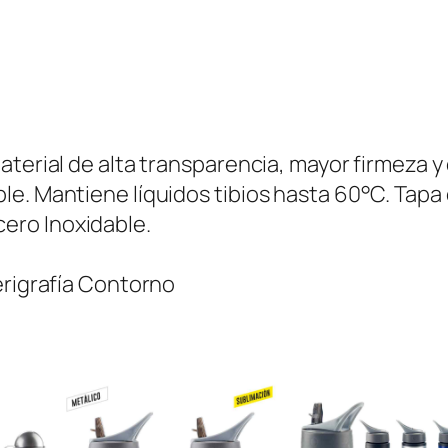
a
s
t
i
c
o
terial de alta transparencia, mayor firmeza y d
L
e. Mantiene líquidos tibios hasta 60°C. Tapa 
a
ero Inoxidable.
n
g
erigrafía Contorno
d
o
n
P
E