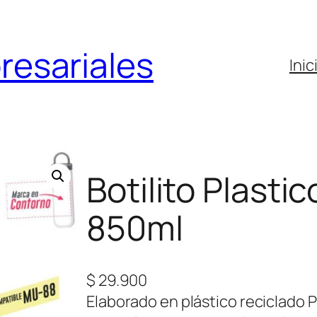
resariales
Inic
Botilito Plast
850ml
$
29.900
Elaborado en plástico reciclado P