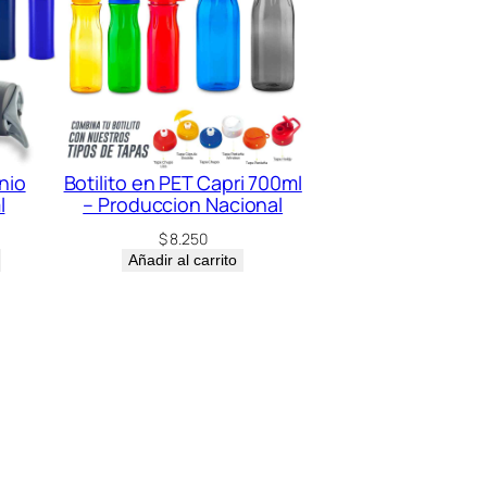
nio
Botilito en PET Capri 700ml
l
– Produccion Nacional
$
8.250
Añadir al carrito