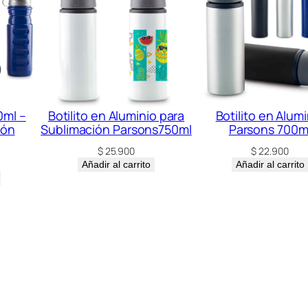
T
G
8
5
0
m
0ml –
Botilito en Aluminio para
Botilito en Alumi
ión
Sublimación Parsons750ml
Parsons 700m
l
c
$
25.900
$
22.900
Añadir al carrito
Añadir al carrito
a
n
t
i
d
a
d