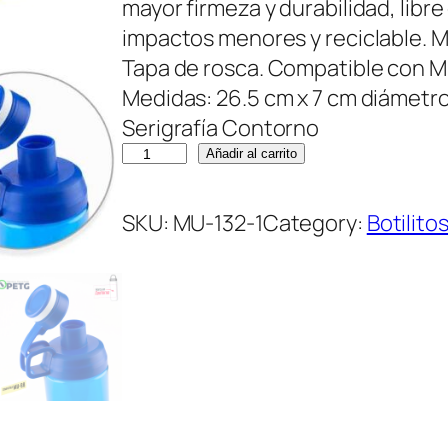
mayor firmeza y durabilidad, libr
impactos menores y reciclable. M
Tapa de rosca. Compatible con M
Medidas: 26.5 cm x 7 cm diámetro
Serigrafía Contorno
B
Añadir al carrito
o
t
SKU:
MU-132-1
Category:
Botilito
i
l
i
t
o
P
l