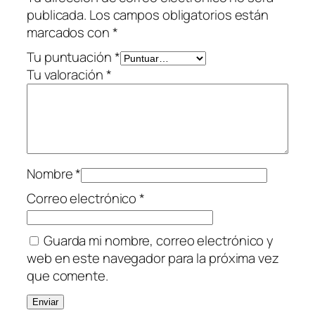
9
publicada.
Los campos obligatorios están
5
marcados con
*
0
m
Tu puntuación
*
l
Tu valoración
*
-
P
r
o
d
Nombre
*
u
c
Correo electrónico
*
c
i
Guarda mi nombre, correo electrónico y
o
web en este navegador para la próxima vez
n
que comente.
N
a