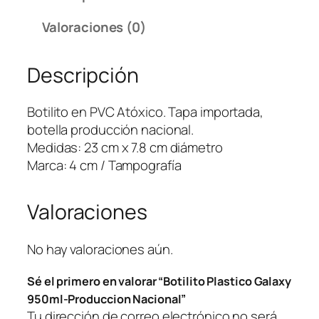
i
Valoraciones (0)
t
o
Descripción
P
l
a
Botilito en PVC Atóxico. Tapa importada,
s
botella producción nacional.
t
Medidas: 23 cm x 7.8 cm diámetro
i
Marca: 4 cm / Tampografía
c
o
Valoraciones
G
a
l
No hay valoraciones aún.
a
Sé el primero en valorar “Botilito Plastico Galaxy
x
950ml-Produccion Nacional”
y
Tu dirección de correo electrónico no será