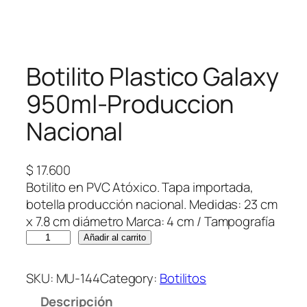
Botilito Plastico Galaxy
950ml-Produccion
Nacional
$
17.600
Botilito en PVC Atóxico. Tapa importada,
botella producción nacional. Medidas: 23 cm
x 7.8 cm diámetro Marca: 4 cm / Tampografía
B
Añadir al carrito
o
t
SKU:
MU-144
Category:
Botilitos
i
Descripción
l