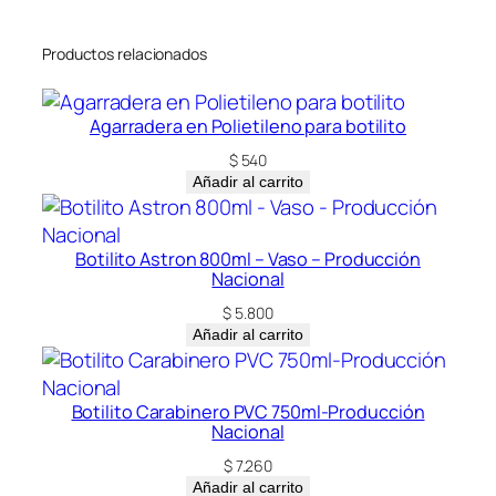
c
i
Productos relacionados
o
n
a
Agarradera en Polietileno para botilito
l
$
540
c
Añadir al carrito
a
n
t
Botilito Astron 800ml – Vaso – Producción
i
Nacional
d
$
5.800
a
Añadir al carrito
d
Botilito Carabinero PVC 750ml-Producción
Nacional
$
7.260
Añadir al carrito