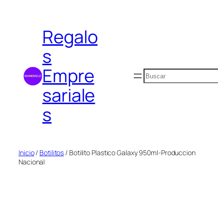
Saltar
al
Regalo
contenido
s
Empre
Buscar
sariale
s
Inicio
/
Botilitos
/ Botilito Plastico Galaxy 950ml-Produccion
Nacional