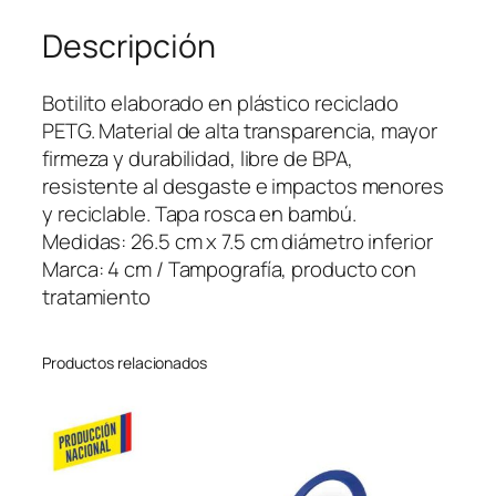
o
Descripción
P
l
á
Botilito elaborado en plástico reciclado
s
PETG. Material de alta transparencia, mayor
t
firmeza y durabilidad, libre de BPA,
i
resistente al desgaste e impactos menores
c
y reciclable. Tapa rosca en bambú.
o
Medidas: 26.5 cm x 7.5 cm diámetro inferior
B
Marca: 4 cm / Tampografía, producto con
a
tratamiento
c
c
Productos relacionados
h
u
s
P
E