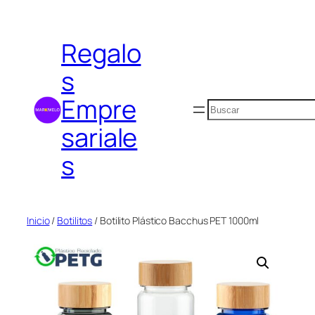
Saltar
al
Regalo
contenido
s
Empre
Buscar
sariale
s
Inicio
/
Botilitos
/ Botilito Plástico Bacchus PET 1000ml