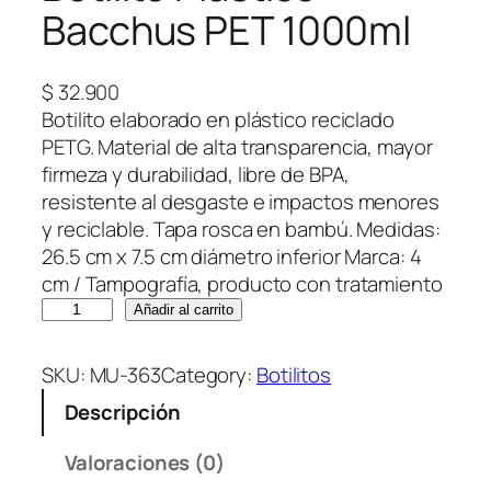
Bacchus PET 1000ml
$
32.900
Botilito elaborado en plástico reciclado
PETG. Material de alta transparencia, mayor
firmeza y durabilidad, libre de BPA,
resistente al desgaste e impactos menores
y reciclable. Tapa rosca en bambú. Medidas:
26.5 cm x 7.5 cm diámetro inferior Marca: 4
cm / Tampografía, producto con tratamiento
B
Añadir al carrito
o
t
SKU:
MU-363
Category:
Botilitos
i
Descripción
l
i
Valoraciones (0)
t