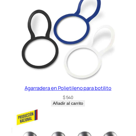
T
1
0
0
0
m
l
c
a
n
t
i
Agarradera en Polietileno para botilito
d
$
540
a
Añadir al carrito
d