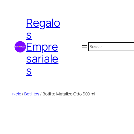
Saltar
al
Regalo
contenido
s
Empre
Buscar
sariale
s
Inicio
/
Botilitos
/ Botilito Metálico Otto 600 ml