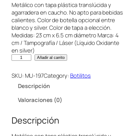
Metálico con tapa plástica translúcida y
agarradera en caucho. No apto para bebidas
calientes. Color de botella opcional entre
blanco y silver. Color de tapa a elección.
Medidas: 23 cm x 6.5 cm diámetro Marca: 4
cm / Tampografía / Láser (Líquido Oxidante
en silver)
B
Añadir al carrito
o
t
SKU:
MU-197
Category:
Botilitos
i
Descripción
l
i
Valoraciones (0)
t
o
Descripción
M
e
t