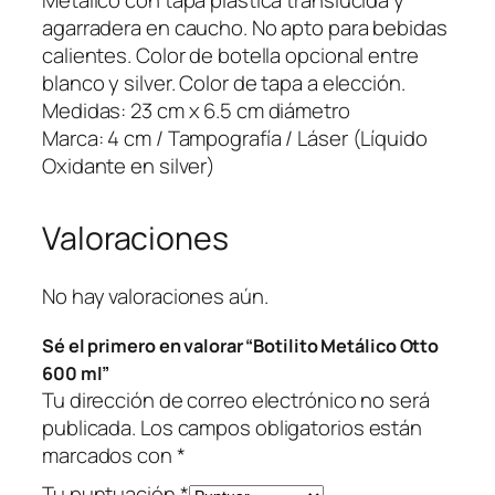
Metálico con tapa plástica translúcida y
á
agarradera en caucho. No apto para bebidas
l
calientes. Color de botella opcional entre
i
blanco y silver. Color de tapa a elección.
c
Medidas: 23 cm x 6.5 cm diámetro
o
Marca: 4 cm / Tampografía / Láser (Líquido
O
Oxidante en silver)
t
t
Valoraciones
o
6
0
No hay valoraciones aún.
0
Sé el primero en valorar “Botilito Metálico Otto
m
600 ml”
l
Tu dirección de correo electrónico no será
c
publicada.
Los campos obligatorios están
a
marcados con
*
n
t
Tu puntuación
*