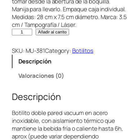
tomar desde la abertura de la boquilla.
Manija para llevarlo. Empaque caja individual.
Medidas: 28 cm x 7.5 cm diámetro. Marca: 3.5
cm / Tampografía / Láser.
B
Añadir al carrito
o
t
SKU:
MU-381
Category:
Botilitos
i
Descripción
l
i
Valoraciones (0)
t
o
Descripción
M
e
t
Botilito doble pared vacuum en acero
á
inoxidable, con aislamiento térmico que
l
mantiene la bebida fría o caliente hasta 6h,
i
aprox (puede variar dependiendo