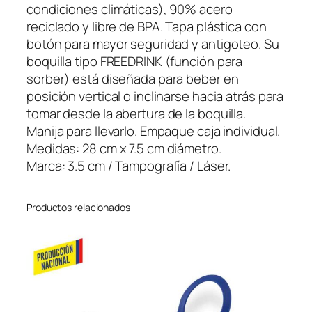
c
condiciones climáticas), 90% acero
o
reciclado y libre de BPA. Tapa plástica con
O
botón para mayor seguridad y antigoteo. Su
l
boquilla tipo FREEDRINK (función para
a
sorber) está diseñada para beber en
f
posición vertical o inclinarse hacia atrás para
7
tomar desde la abertura de la boquilla.
0
Manija para llevarlo. Empaque caja individual.
0
Medidas: 28 cm x 7.5 cm diámetro.
m
Marca: 3.5 cm / Tampografía / Láser.
l
c
Productos relacionados
a
n
t
i
d
a