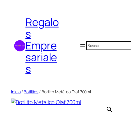
Saltar
al
Regalo
contenido
s
Empre
Buscar
sariale
s
Inicio
/
Botilitos
/ Botilito Metálico Olaf 700ml