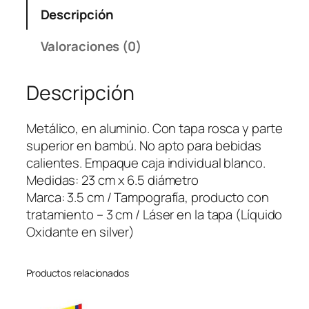
i
Descripción
l
i
Valoraciones (0)
t
o
Descripción
M
e
t
Metálico, en aluminio. Con tapa rosca y parte
á
superior en bambú. No apto para bebidas
l
calientes. Empaque caja individual blanco.
i
Medidas: 23 cm x 6.5 diámetro
c
Marca: 3.5 cm / Tampografía, producto con
o
tratamiento – 3 cm / Láser en la tapa (Líquido
D
Oxidante en silver)
a
k
Productos relacionados
o
t