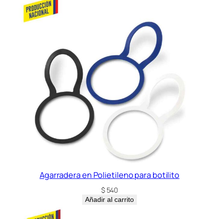
a
6
5
0
m
l
c
a
n
t
i
d
a
d
Agarradera en Polietileno para botilito
$
540
Añadir al carrito