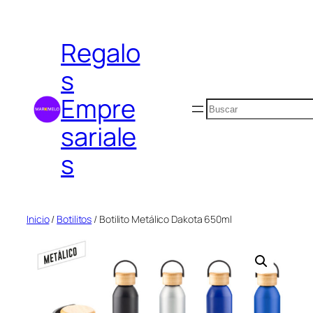
Saltar
al
Regalo
contenido
s
Empre
Buscar
sariale
s
Inicio
/
Botilitos
/ Botilito Metálico Dakota 650ml