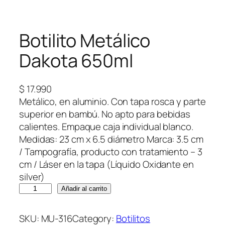
Botilito Metálico
Dakota 650ml
$
17.990
Metálico, en aluminio. Con tapa rosca y parte
superior en bambú. No apto para bebidas
calientes. Empaque caja individual blanco.
Medidas: 23 cm x 6.5 diámetro Marca: 3.5 cm
/ Tampografía, producto con tratamiento – 3
cm / Láser en la tapa (Líquido Oxidante en
silver)
B
Añadir al carrito
o
t
SKU:
MU-316
Category:
Botilitos